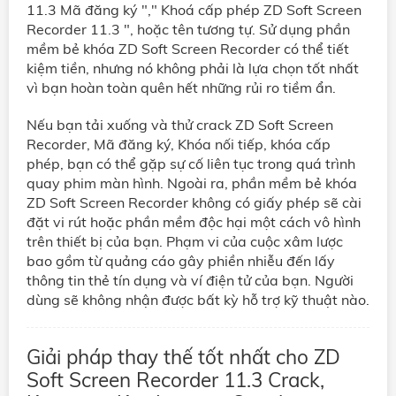
11.3 Mã đăng ký "," Khoá cấp phép ZD Soft Screen
Recorder 11.3 ", hoặc tên tương tự. Sử dụng phần
mềm bẻ khóa ZD Soft Screen Recorder có thể tiết
kiệm tiền, nhưng nó không phải là lựa chọn tốt nhất
vì bạn hoàn toàn quên hết những rủi ro tiềm ẩn.
Nếu bạn tải xuống và thử crack ZD Soft Screen
Recorder, Mã đăng ký, Khóa nối tiếp, khóa cấp
phép, bạn có thể gặp sự cố liên tục trong quá trình
quay phim màn hình. Ngoài ra, phần mềm bẻ khóa
ZD Soft Screen Recorder không có giấy phép sẽ cài
đặt vi rút hoặc phần mềm độc hại một cách vô hình
trên thiết bị của bạn. Phạm vi của cuộc xâm lược
bao gồm từ quảng cáo gây phiền nhiễu đến lấy
thông tin thẻ tín dụng và ví điện tử của bạn. Người
dùng sẽ không nhận được bất kỳ hỗ trợ kỹ thuật nào.
Giải pháp thay thế tốt nhất cho ZD
Soft Screen Recorder 11.3 Crack,