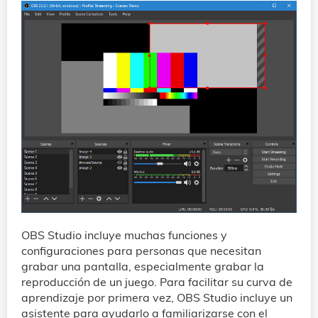
OBS Studio incluye muchas funciones y
configuraciones para personas que necesitan
grabar una pantalla, especialmente grabar la
reproducción de un juego. Para facilitar su curva de
aprendizaje por primera vez, OBS Studio incluye un
asistente para ayudarlo a familiarizarse con el